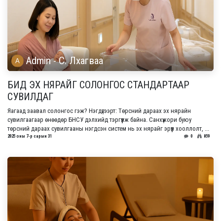
Admin - С. Лхагваа
БИД ЭХ НЯРАЙГ СОЛОНГОС СТАНДАРТААР
СУВИЛДАГ
Яагаад заавал солонгос гэж? Нэгдүгээрт: Төрсний дараах эх нярайн
сувилгаагаар өнөөдөр БНСУ дэлхийд тэргүүлж байна. Санхүжори буюу
төрсний дараах сувилгааны нэгдсэн систем нь эх нярайг эрүүл хооллолт, ...
2025 оны 7-р сарын 31
0
859