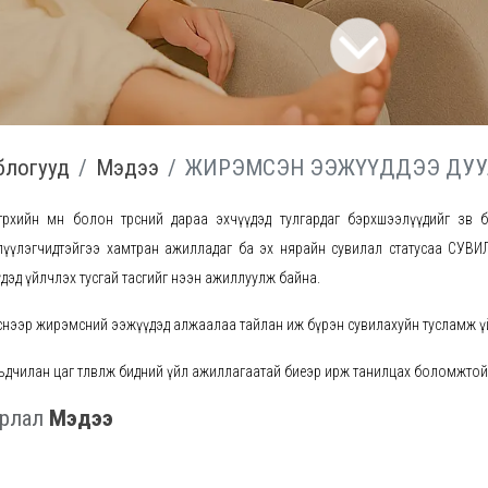
 блогууд
Мэдээ
ЖИРЭМСЭН ЭЭЖҮҮДДЭЭ ДУУ
өрөхийн өмнө болон төрсний дараа эхчүүдэд тулгардаг бэрхшээлүүдийг зөв б
лүүлэгчидтэйгээ хамтран ажилладаг ба эх нярайн сувилал статусаа СУВИ
дэд үйлчлэх тусгай тасгийг нээн ажиллуулж байна.
снээр жирэмсний ээжүүдэд алжаалаа тайлан иж бүрэн сувилахуйн тусламж 
ьдчилан цаг төлөвлөж бидний үйл ажиллагаатай биеэр ирж танилцах боломжтой
йрлал
Мэдээ