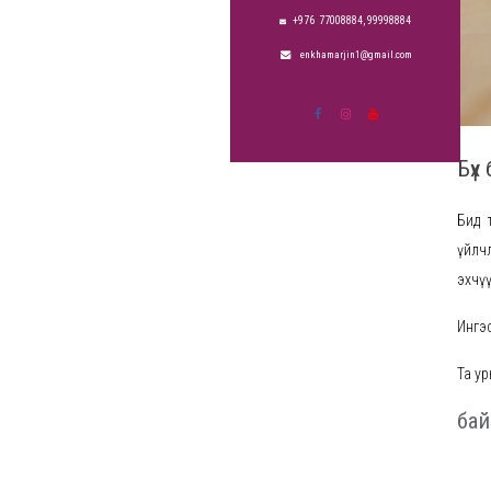
+976
77008884, 99998884
enkhamarjin1@gmail.com
Бүх
Бид т
үйлч
эхчүү
Ингэ
Та ур
ба