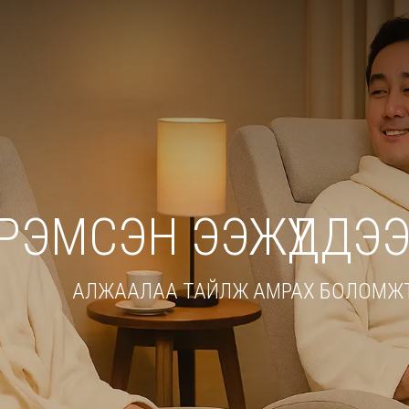
РЭМСЭН ЭЭЖҮҮДДЭЭ
АЛЖААЛАА ТАЙЛЖ АМРАХ БОЛОМЖТ