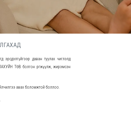
ЛГАХАД
өгөөд эрсдэлгүйгээр даван туулах чиглэлд
ЛАХУЙН ТӨВ болгон өргөжүүлж, жирэмсэн
үйлчилгээ авах боломжтой боллоо.
.