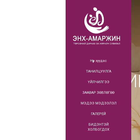
Нүүр хуудас
ТАНИЛЦУУЛГА
ЖИ
ҮЙЛЧИЛГЭЭ
ЗААВАР ЗӨВЛӨГӨӨ
МЭДЭЭ МЭДЭЭЛЭЛ
ГАЛЕРЕЙ
БИДЭНТЭЙ
ХОЛБОГДОХ