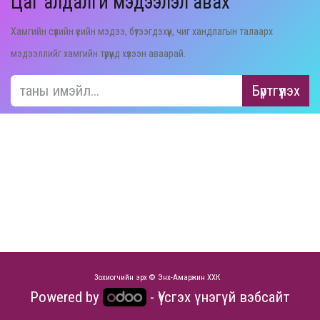
Цаг алдалгүй мэдээлэл авах
Хамгийн сүүлийн үеийн мэдээ, бүтээгдэхүүн, чиг хандлагын талаарх
мэдээллийг хамгийн түрүүнд хүлээн аваарай.
Бүртгүүлэх​​​​
Зохиогчийн эрх © Энх-Амаржин ХХК
Powered by
- Үүсгэх
үнэгүй вэбсайт