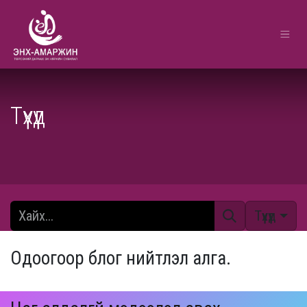
Түүхүүд
Түүхүүд
Одоогоор блог нийтлэл алга.