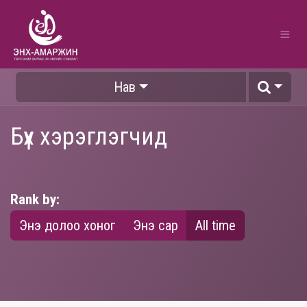
Нав
Бүх хэрэглэгчид
Rank by:
Энэ долоо хоног
Энэ сар
All time