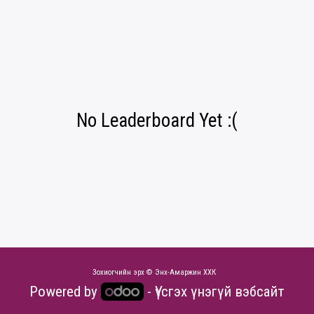
No Leaderboard Yet :(
Зохиогчийн эрх © Энх-Амаржин ХХК
Powered by
- Үүсгэх
үнэгүй вэбсайт