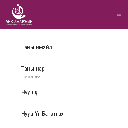
Таны имэйл
Таны нэр
Нууц үг
Нууц Үг Бататгах