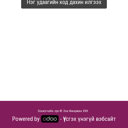
Нэг удаагийн код дахин илгээх
Зохиогчийн эрх © Энх-Амаржин ХХК
Powered by
- Үүсгэх
үнэгүй вэбсайт