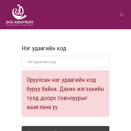
Нэг удаагийн код
Оруулсан нэг удаагийн код
буруу байна. Дахин илгээхийн
тулд доорх товчлуурыг
ашиглана уу.